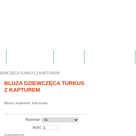
Strefa chłopca
Wysyłka
Regulamin sklepu
ZIEWCZĘCA TURKUS Z KAPTUREM
BLUZA DZIEWCZĘCA TURKUS
Z KAPTUREM
Bluza z kapturem, turkusowa
Rozmiar :
Ilość:
4
dostępnych