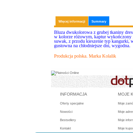
Więcej informacji
Summary
Bluza dwukolorowa z grubej tkaniny dreso
w kolorze różowym, kaptur wykończony m
suwak, z przodu kieszenie typ kangurki, 
gustowna na chłodniejsze dni, wygodna.
Produkcja polska. Marka Kolalik
INFORMACJA
MOJE 
Oferty specjalne
Moje zamó
Nowości
Moje adre
Bestsellery
Moje infor
Kontakt
Moje kupo