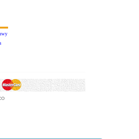
kawy
a
CO