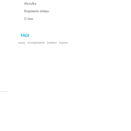
Wysyłka
Regulamin sklepu
O Nas
TAGI
szary
bezrękawnik
bawłna
kaptur