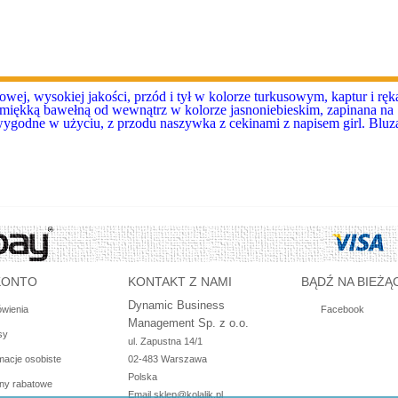
wej, wysokiej jakości, przód i tył w kolorze turkusowym, kaptur i rę
iękką bawełną od wewnątrz w kolorze jasnoniebieskim, zapinana na
wygodne w użyciu, z przodu naszywka z cekinami z napisem girl. Bluz
KONTO
KONTAKT Z NAMI
BĄDŹ NA BIEŻĄ
Dynamic Business
wienia
Facebook
Management Sp. z o.o.
sy
ul. Zapustna 14/1

macje osobiste
02-483 Warszawa

Polska
ny rabatowe
Email
sklep@kolalik.pl