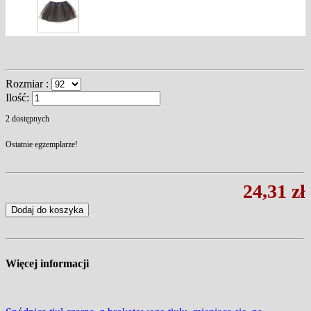
Rozmiar :
Ilość:
2
dostępnych
Ostatnie egzemplarze!
24,31 zł
Dodaj do koszyka
Więcej informacji